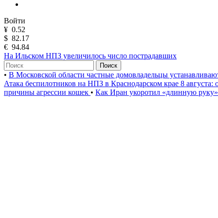
Войти
¥
0.52
$
82.17
€
94.84
На Ильском НПЗ увеличилось число пострадавших
Поиск
•
В Московской области частные домовладельцы устанавлива
Атака беспилотников на НПЗ в Краснодарском крае 8 августа:
причины агрессии кошек
•
Как Иран укоротил «длинную руку