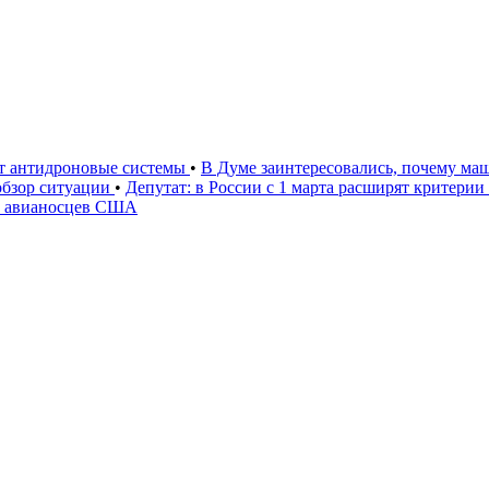
ют антидроновые системы
•
В Думе заинтересовались, почему маш
 обзор ситуации
•
Депутат: в России с 1 марта расширят критери
» авианосцев США