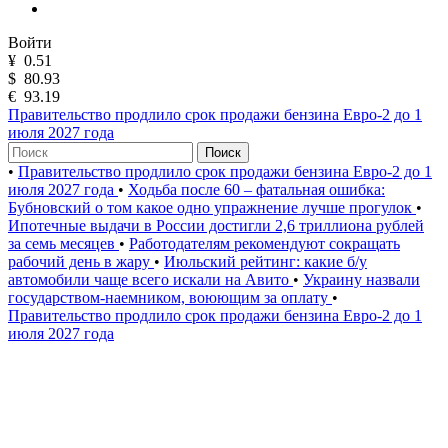
Войти
¥
0.51
$
80.93
€
93.19
Правительство продлило срок продажи бензина Евро-2 до 1
июля 2027 года
Поиск
•
Правительство продлило срок продажи бензина Евро-2 до 1
июля 2027 года
•
Ходьба после 60 – фатальная ошибка:
Бубновский о том какое одно упражнение лучше прогулок
•
Ипотечные выдачи в России достигли 2,6 триллиона рублей
за семь месяцев
•
Работодателям рекомендуют сокращать
рабочий день в жару
•
Июльский рейтинг: какие б/у
автомобили чаще всего искали на Авито
•
Украину назвали
государством-наемником, воюющим за оплату
•
Правительство продлило срок продажи бензина Евро-2 до 1
июля 2027 года