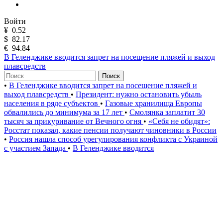
Войти
¥
0.52
$
82.17
€
94.84
В Геленджике вводится запрет на посещение пляжей и выход
плавсредств
Поиск
•
В Геленджике вводится запрет на посещение пляжей и
выход плавсредств
•
Президент: нужно остановить убыль
населения в ряде субъектов
•
Газовые хранилища Европы
обвалились до минимума за 17 лет
•
Смолянка заплатит 30
тысяч за прикуривание от Вечного огня
•
«Себя не обидят»:
Росстат показал, какие пенсии получают чиновники в России
•
Россия нашла способ урегулирования конфликта с Украиной
с участием Запада
•
В Геленджике вводится