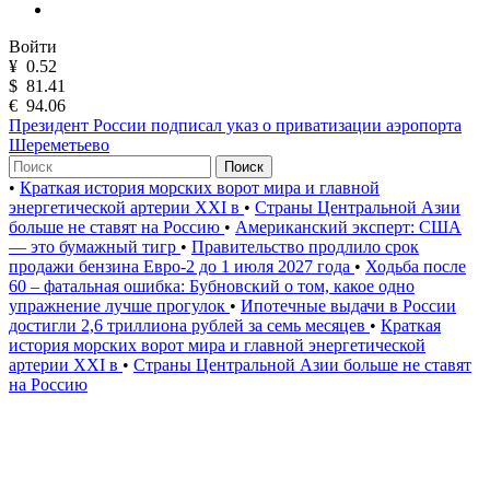
Войти
¥
0.52
$
81.41
€
94.06
Президент России подписал указ о приватизации аэропорта
Шереметьево
Поиск
•
Краткая история морских ворот мира и главной
энергетической артерии XXI в
•
Страны Центральной Азии
больше не ставят на Россию
•
Американский эксперт: США
— это бумажный тигр
•
Правительство продлило срок
продажи бензина Евро-2 до 1 июля 2027 года
•
Ходьба после
60 – фатальная ошибка: Бубновский о том, какое одно
упражнение лучше прогулок
•
Ипотечные выдачи в России
достигли 2,6 триллиона рублей за семь месяцев
•
Краткая
история морских ворот мира и главной энергетической
артерии XXI в
•
Страны Центральной Азии больше не ставят
на Россию