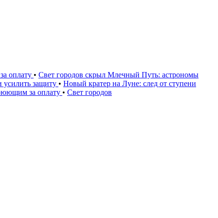
за оплату
•
Свет городов скрыл Млечный Путь: астрономы
и усилить защиту
•
Новый кратер на Луне: след от ступени
воюющим за оплату
•
Свет городов