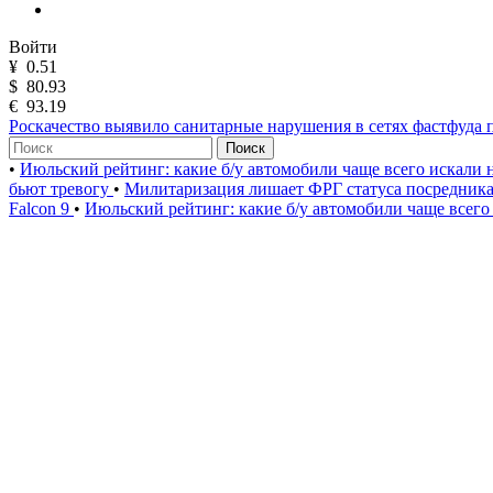
Войти
¥
0.51
$
80.93
€
93.19
Роскачество выявило санитарные нарушения в сетях фастфуда 
Поиск
•
Июльский рейтинг: какие б/у автомобили чаще всего искали
бьют тревогу
•
Милитаризация лишает ФРГ статуса посредник
Falcon 9
•
Июльский рейтинг: какие б/у автомобили чаще всего