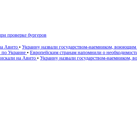
при проверке бургеров
 на Авито
•
Украину назвали государством-наемником, воюющим 
а по Украине
•
Европейским странам напомнили о необходимост
 искали на Авито
•
Украину назвали государством-наемником, 