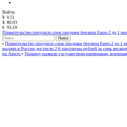
Войти
¥
0.51
$
80.93
€
93.19
Правительство продлило срок продажи бензина Евро-2 до 1 ию
Поиск
•
Правительство продлило срок продажи бензина Евро-2 до 1 и
выдачи в России достигли 2,6 триллиона рублей за семь месяц
на Авито
•
Украину назвали государством-наемником, воюющи