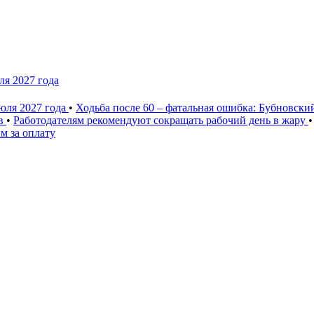
ля 2027 года
юля 2027 года
•
Ходьба после 60 – фатальная ошибка: Бубновски
ев
•
Работодателям рекомендуют сокращать рабочий день в жару
•
м за оплату