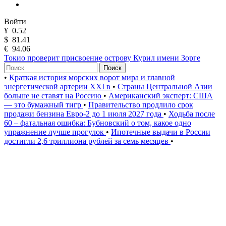
Войти
¥
0.52
$
81.41
€
94.06
Токио проверит присвоение острову Курил имени Зорге
Поиск
•
Краткая история морских ворот мира и главной
энергетической артерии XXI в
•
Страны Центральной Азии
больше не ставят на Россию
•
Американский эксперт: США
— это бумажный тигр
•
Правительство продлило срок
продажи бензина Евро-2 до 1 июля 2027 года
•
Ходьба после
60 – фатальная ошибка: Бубновский о том, какое одно
упражнение лучше прогулок
•
Ипотечные выдачи в России
достигли 2,6 триллиона рублей за семь месяцев
•