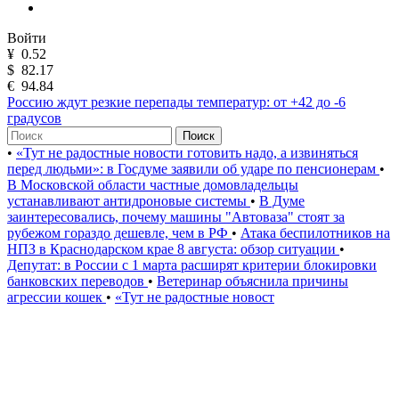
Войти
¥
0.52
$
82.17
€
94.84
Россию ждут резкие перепады температур: от +42 до -6
градусов
Поиск
•
«Тут не радостные новости готовить надо, а извиняться
перед людьми»: в Госдуме заявили об ударе по пенсионерам
•
В Московской области частные домовладельцы
устанавливают антидроновые системы
•
В Думе
заинтересовались, почему машины "Автоваза" стоят за
рубежом гораздо дешевле, чем в РФ
•
Атака беспилотников на
НПЗ в Краснодарском крае 8 августа: обзор ситуации
•
Депутат: в России с 1 марта расширят критерии блокировки
банковских переводов
•
Ветеринар объяснила причины
агрессии кошек
•
«Тут не радостные новост