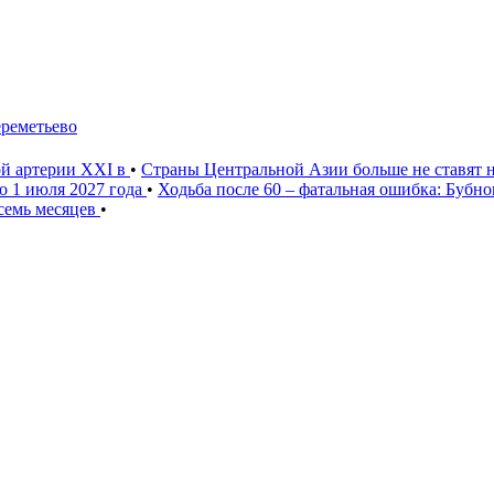
ереметьево
ой артерии XXI в
•
Страны Центральной Азии больше не ставят 
о 1 июля 2027 года
•
Ходьба после 60 – фатальная ошибка: Бубн
 семь месяцев
•