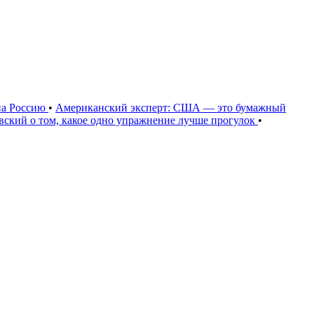
на Россию
•
Американский эксперт: США — это бумажный
овский о том, какое одно упражнение лучше прогулок
•