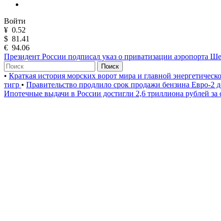
Войти
¥
0.52
$
81.41
€
94.06
Президент России подписал указ о приватизации аэропорта Ш
Поиск
•
Краткая история морских ворот мира и главной энергетическ
тигр
•
Правительство продлило срок продажи бензина Евро-2 д
Ипотечные выдачи в России достигли 2,6 триллиона рублей за