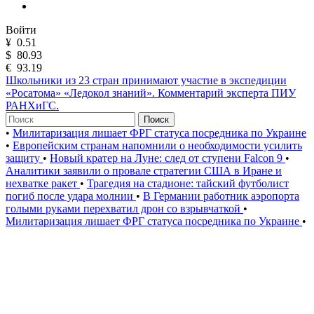
Войти
¥
0.51
$
80.93
€
93.19
Школьники из 23 стран принимают участие в экспедиции
«Росатома» «Ледокол знаний». Комментарий эксперта ПИУ
РАНХиГС.
Поиск
•
Милитаризация лишает ФРГ статуса посредника по Украине
•
Европейским странам напомнили о необходимости усилить
защиту
•
Новый кратер на Луне: след от ступени Falcon 9
•
Аналитики заявили о провале стратегии США в Иране и
нехватке ракет
•
Трагедия на стадионе: тайский футболист
погиб после удара молнии
•
В Германии работник аэропорта
голыми руками перехватил дрон со взрывчаткой
•
Милитаризация лишает ФРГ статуса посредника по Украине
•