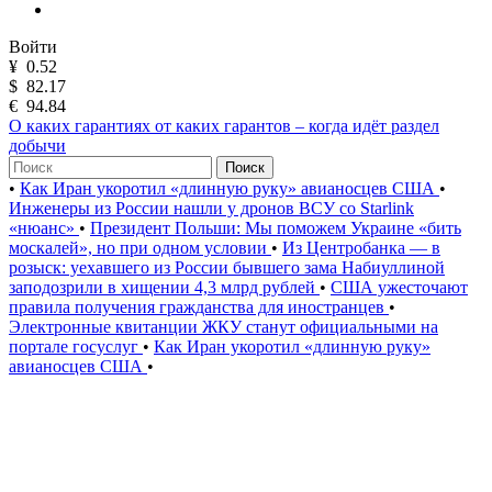
Войти
¥
0.52
$
82.17
€
94.84
О каких гарантиях от каких гарантов – когда идёт раздел
добычи
Поиск
•
Как Иран укоротил «длинную руку» авианосцев США
•
Инженеры из России нашли у дронов ВСУ со Starlink
«нюанс»
•
Президент Польши: Мы поможем Украине «бить
москалей», но при одном условии
•
Из Центробанка — в
розыск: уехавшего из России бывшего зама Набиуллиной
заподозрили в хищении 4,3 млрд рублей
•
США ужесточают
правила получения гражданства для иностранцев
•
Электронные квитанции ЖКУ станут официальными на
портале госуслуг
•
Как Иран укоротил «длинную руку»
авианосцев США
•