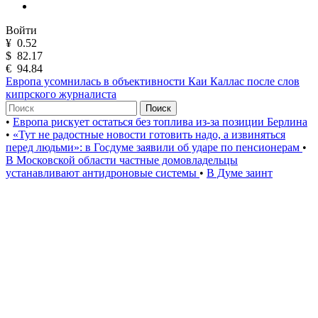
Войти
¥
0.52
$
82.17
€
94.84
Европа усомнилась в объективности Каи Каллас после слов
кипрского журналиста
Поиск
•
Европа рискует остаться без топлива из-за позиции Берлина
•
«Тут не радостные новости готовить надо, а извиняться
перед людьми»: в Госдуме заявили об ударе по пенсионерам
•
В Московской области частные домовладельцы
устанавливают антидроновые системы
•
В Думе заинт