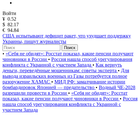
Войти
¥
0.52
$
82.17
€
94.84
США испытывают дефицит ракет, что ухудшает поддержку
Украины, пишут журналисты
Поиск
•
«Себя не обидят»: Росстат показал, какие пенсии получают
чиновники в России
•
Россия нашла способ урегулирования
конфликта с Украиной с участием Запада
•
Как вернуть
деньги, переведённые мошенникам: советы эксперта
•
Для
вывода израильских военных из Газы потребуется полное
разоружение ХАМАС
•
МИД РФ: замалчивание истории
бомбардировок Японией — предательство
•
Водный ЧЕ-2028
разрешили провести в России
•
«Себя не обидят»: Росстат
показал, какие пенсии получают чиновники в России
•
Россия
нашла способ урегулирования конфликта с Украиной с
участием Запада