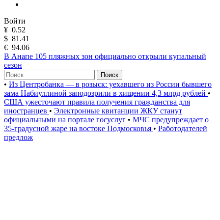
Войти
¥
0.52
$
81.41
€
94.06
В Анапе 105 пляжных зон официально открыли купальный
сезон
Поиск
•
Из Центробанка — в розыск: уехавшего из России бывшего
зама Набиуллиной заподозрили в хищении 4,3 млрд рублей
•
США ужесточают правила получения гражданства для
иностранцев
•
Электронные квитанции ЖКУ станут
официальными на портале госуслуг
•
МЧС предупреждает о
35-градусной жаре на востоке Подмосковья
•
Работодателей
предлож