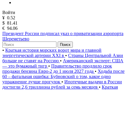
Войти
¥
0.52
$
81.41
€
94.06
Президент России подписал указ о приватизации аэропорта
Шереметьево
Поиск
•
Краткая история морских ворот мира и главной
энергетической артерии XXI в
•
Страны Центральной Азии
больше не ставят на Россию
•
Американский эксперт: США
— это бумажный тигр
•
Правительство продлило срок
продажи бензина Евро-2 до 1 июля 2027 года
•
Ходьба после
60 – фатальная ошибка: Бубновский о том, какое одно
упражнение лучше прогулок
•
Ипотечные выдачи в России
достигли 2,6 триллиона рублей за семь месяцев
•
Краткая