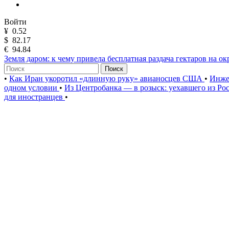
Войти
¥
0.52
$
82.17
€
94.84
Земля даром: к чему привела бесплатная раздача гектаров на о
Поиск
•
Как Иран укоротил «длинную руку» авианосцев США
•
Инже
одном условии
•
Из Центробанка — в розыск: уехавшего из Ро
для иностранцев
•