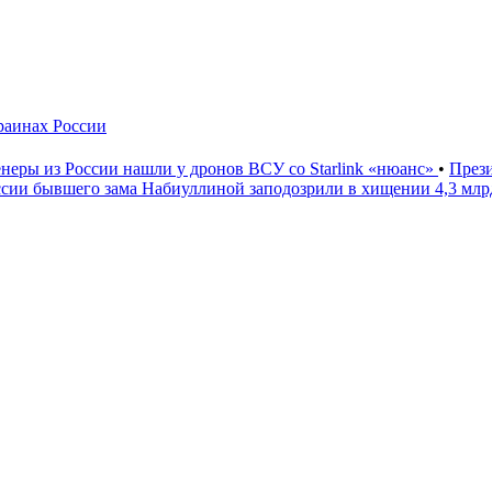
краинах России
неры из России нашли у дронов ВСУ со Starlink «нюанс»
•
През
ссии бывшего зама Набиуллиной заподозрили в хищении 4,3 мл