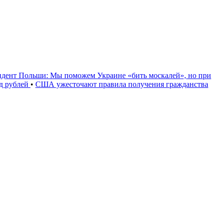
идент Польши: Мы поможем Украине «бить москалей», но при
рд рублей
•
США ужесточают правила получения гражданства