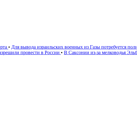
ерта
•
Для вывода израильских военных из Газы потребуется п
азрешили провести в России
•
В Саксонии из-за мелководья Эл