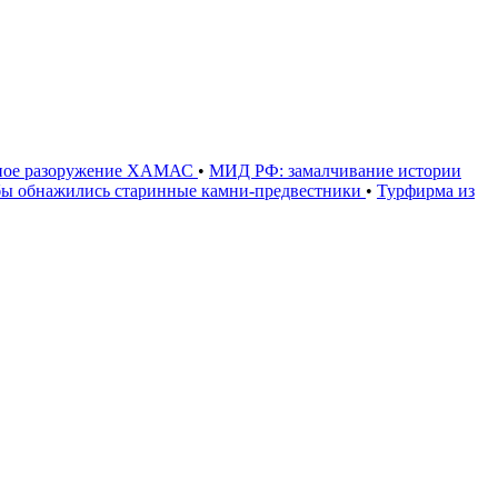
олное разоружение ХАМАС
•
МИД РФ: замалчивание истории
ьбы обнажились старинные камни-предвестники
•
Турфирма из