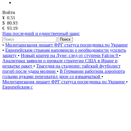
Войти
¥
0.51
$
80.93
€
93.19
Наш последний и единственный шанс
Поиск
•
Милитаризация лишает ФРГ статуса посредника по Украине
•
Европейским странам напомнили о необходимости усилить
защиту
•
Новый кратер на Луне: след от ступени Falcon 9
•
Аналитики заявили о провале стратегии США в Иране и
нехватке ракет
•
Трагедия на стадионе: тайский футболист
погиб после удара молнии
•
В Германии работник аэропорта
голыми руками перехватил дрон со взрывчаткой
•
Милитаризация лишает ФРГ статуса посредника по Украине
•
Европейским с