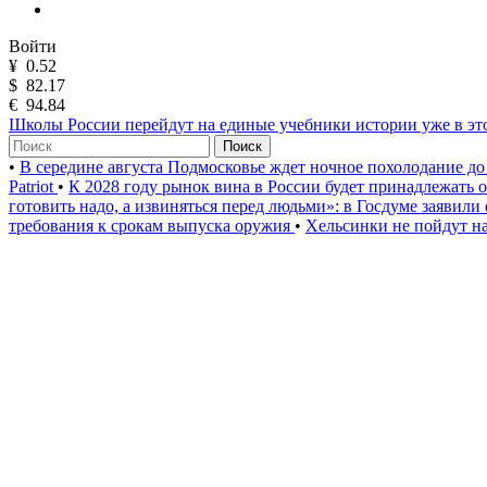
Войти
¥
0.52
$
82.17
€
94.84
Школы России перейдут на единые учебники истории уже в эт
Поиск
•
В середине августа Подмосковье ждет ночное похолодание до
Patriot
•
К 2028 году рынок вина в России будет принадлежать
готовить надо, а извиняться перед людьми»: в Госдуме заявили
требования к срокам выпуска оружия
•
Хельсинки не пойдут на