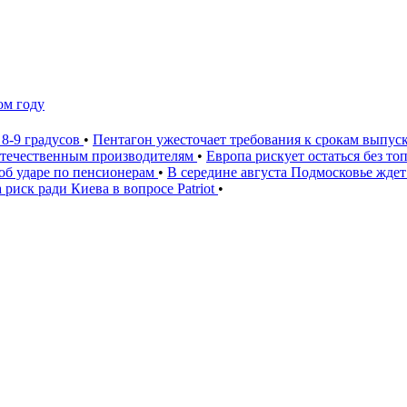
ом году
 8-9 градусов
•
Пентагон ужесточает требования к срокам выпус
 отечественным производителям
•
Европа рискует остаться без то
 об ударе по пенсионерам
•
В середине августа Подмосковье ждет
 риск ради Киева в вопросе Patriot
•