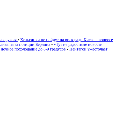
ка оружия
•
Хельсинки не пойдут на риск ради Киева в вопросе
плива из-за позиции Берлина
•
«Тут не радостные новости
 ночное похолодание до 8-9 градусов
•
Пентагон ужесточает