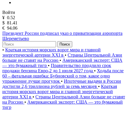
Войти
¥
0.52
$
81.41
€
94.06
Президент России подписал указ о приватизации аэропорта
Шереметьево
Поиск
•
Краткая история морских ворот мира и главной
энергетической артерии XXI в
•
Страны Центральной Азии
больше не ставят на Россию
•
Американский эксперт: США
— это бумажный тигр
•
Правительство продлило срок
продажи бензина Евро-2 до 1 июля 2027 года
•
Ходьба после
60 – фатальная ошибка: Бубновский о том, какое одно
упражнение лучше прогулок
•
Ипотечные выдачи в России
достигли 2,6 триллиона рублей за семь месяцев
•
Краткая
история морских ворот мира и главной энергетической
артерии XXI в
•
Страны Центральной Азии больше не ставят
на Россию
•
Американский эксперт: США — это бумажный
тигр