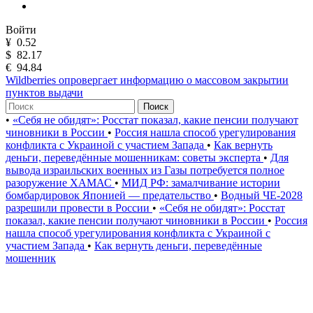
Войти
¥
0.52
$
82.17
€
94.84
Wildberries опровергает информацию о массовом закрытии
пунктов выдачи
Поиск
•
«Себя не обидят»: Росстат показал, какие пенсии получают
чиновники в России
•
Россия нашла способ урегулирования
конфликта с Украиной с участием Запада
•
Как вернуть
деньги, переведённые мошенникам: советы эксперта
•
Для
вывода израильских военных из Газы потребуется полное
разоружение ХАМАС
•
МИД РФ: замалчивание истории
бомбардировок Японией — предательство
•
Водный ЧЕ-2028
разрешили провести в России
•
«Себя не обидят»: Росстат
показал, какие пенсии получают чиновники в России
•
Россия
нашла способ урегулирования конфликта с Украиной с
участием Запада
•
Как вернуть деньги, переведённые
мошенник