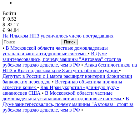
Войти
¥
0.52
$
82.17
€
94.84
На Ильском НПЗ увеличилось число пострадавших
Поиск
•
В Московской области частные домовладельцы
устанавливают антидроновые системы
•
В Думе
заинтересовались, почему машины "Автоваза" стоят за
рубежом гораздо дешевле, чем в РФ
•
Атака беспилотников на
НПЗ в Краснодарском крае 8 августа: обзор ситуации
•
Депутат: в России с 1 марта расширят критерии блокировки
банковских переводов
•
Ветеринар объяснила причины
агрессии кошек
•
Как Иран укоротил «длинную руку»
авианосцев США
•
В Московской области частные
домовладельцы устанавливают антидроновые системы
•
В
Думе заинтересовались, почему машины "Автоваза" стоят за
рубежом гораздо дешевле, чем в РФ
•