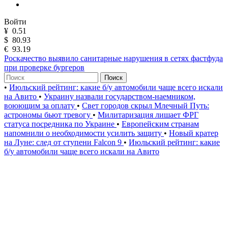
Войти
¥
0.51
$
80.93
€
93.19
Роскачество выявило санитарные нарушения в сетях фастфуда
при проверке бургеров
Поиск
•
Июльский рейтинг: какие б/у автомобили чаще всего искали
на Авито
•
Украину назвали государством-наемником,
воюющим за оплату
•
Свет городов скрыл Млечный Путь:
астрономы бьют тревогу
•
Милитаризация лишает ФРГ
статуса посредника по Украине
•
Европейским странам
напомнили о необходимости усилить защиту
•
Новый кратер
на Луне: след от ступени Falcon 9
•
Июльский рейтинг: какие
б/у автомобили чаще всего искали на Авито