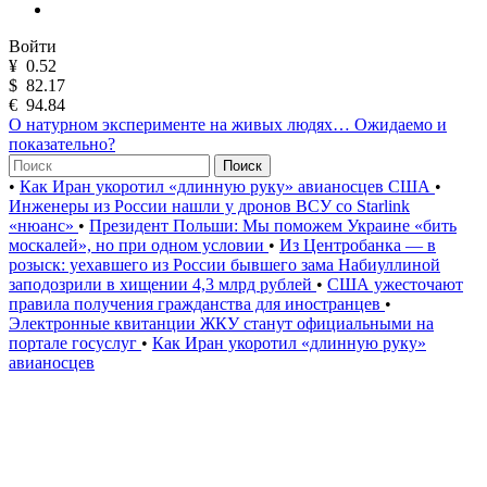
Войти
¥
0.52
$
82.17
€
94.84
О натурном эксперименте на живых людях… Ожидаемо и
показательно?
Поиск
•
Как Иран укоротил «длинную руку» авианосцев США
•
Инженеры из России нашли у дронов ВСУ со Starlink
«нюанс»
•
Президент Польши: Мы поможем Украине «бить
москалей», но при одном условии
•
Из Центробанка — в
розыск: уехавшего из России бывшего зама Набиуллиной
заподозрили в хищении 4,3 млрд рублей
•
США ужесточают
правила получения гражданства для иностранцев
•
Электронные квитанции ЖКУ станут официальными на
портале госуслуг
•
Как Иран укоротил «длинную руку»
авианосцев