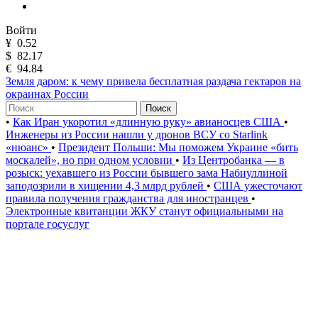
Войти
¥
0.52
$
82.17
€
94.84
Земля даром: к чему привела бесплатная раздача гектаров на
окраинах России
Поиск
•
Как Иран укоротил «длинную руку» авианосцев США
•
Инженеры из России нашли у дронов ВСУ со Starlink
«нюанс»
•
Президент Польши: Мы поможем Украине «бить
москалей», но при одном условии
•
Из Центробанка — в
розыск: уехавшего из России бывшего зама Набиуллиной
заподозрили в хищении 4,3 млрд рублей
•
США ужесточают
правила получения гражданства для иностранцев
•
Электронные квитанции ЖКУ станут официальными на
портале госуслуг