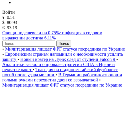
Войти
¥
0.51
$
80.93
€
93.19
Овощи подешевели на 0,75%: инфляция в годовом
выражении достигла 6,11%
Поиск
•
Милитаризация лишает ФРГ статуса посредника по Украине
•
Европейским странам напомнили о необходимости усилить
защиту
•
Новый кратер на Луне: след от ступени Falcon 9
•
Аналитики заявили о провале стратегии США в Иране и
нехватке ракет
•
Трагедия на стадионе: тайский футболист
погиб после удара молнии
•
В Германии работник аэропорта
голыми руками перехватил дрон со взрывчаткой
•
Милитаризация лишает ФРГ статуса посредника по Украине