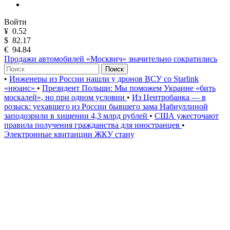
Войти
¥
0.52
$
82.17
€
94.84
Продажи автомобилей «Москвич» значительно сократились
Поиск
•
Инженеры из России нашли у дронов ВСУ со Starlink
«нюанс»
•
Президент Польши: Мы поможем Украине «бить
москалей», но при одном условии
•
Из Центробанка — в
розыск: уехавшего из России бывшего зама Набиуллиной
заподозрили в хищении 4,3 млрд рублей
•
США ужесточают
правила получения гражданства для иностранцев
•
Электронные квитанции ЖКУ стану