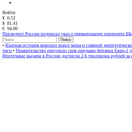
Войти
¥
0.52
$
81.41
€
94.06
Президент России подписал указ о приватизации аэропорта Ш
Поиск
•
Краткая история морских ворот мира и главной энергетическ
тигр
•
Правительство продлило срок продажи бензина Евро-2 д
Ипотечные выдачи в России достигли 2,6 триллиона рублей за 