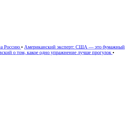
на Россию
•
Американский эксперт: США — это бумажный
овский о том, какое одно упражнение лучше прогулок
•