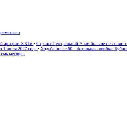
ереметьево
ой артерии XXI в
•
Страны Центральной Азии больше не ставят 
о 1 июля 2027 года
•
Ходьба после 60 – фатальная ошибка: Бубн
семь месяцев