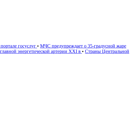
портале госуслуг
•
МЧС предупреждает о 35-градусной жаре
 главной энергетической артерии XXI в
•
Страны Центральной