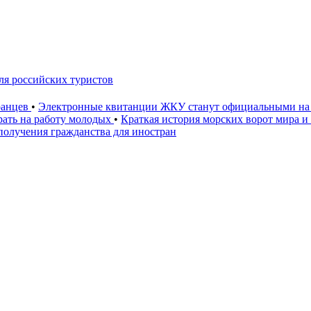
для российских туристов
ранцев
•
Электронные квитанции ЖКУ станут официальными на 
рать на работу молодых
•
Краткая история морских ворот мира и
олучения гражданства для иностран