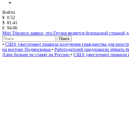
Войти
¥
0.52
$
81.41
€
94.06
Мэр Тбилиси заявил, что Грузия является безопасной страной 
Поиск
•
США ужесточают правила получения гражданства для иност
на востоке Подмосковья
•
Работодателей предложили обязать б
Азии больше не ставят на Россию
•
США ужесточают правила п