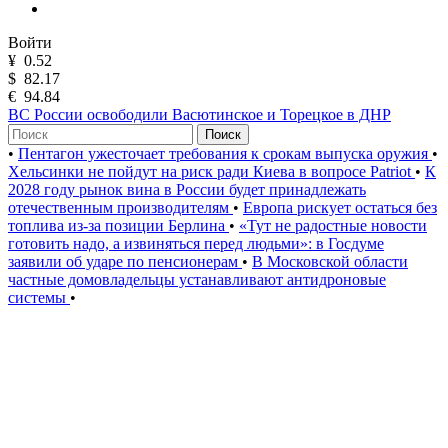
Войти
¥
0.52
$
82.17
€
94.84
ВС России освободили Васютинское и Торецкое в ДНР
Поиск
•
Пентагон ужесточает требования к срокам выпуска оружия
•
Хельсинки не пойдут на риск ради Киева в вопросе Patriot
•
К
2028 году рынок вина в России будет принадлежать
отечественным производителям
•
Европа рискует остаться без
топлива из-за позиции Берлина
•
«Тут не радостные новости
готовить надо, а извиняться перед людьми»: в Госдуме
заявили об ударе по пенсионерам
•
В Московской области
частные домовладельцы устанавливают антидроновые
системы
•