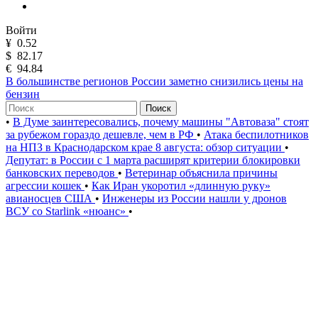
Войти
¥
0.52
$
82.17
€
94.84
В большинстве регионов России заметно снизились цены на
бензин
Поиск
•
В Думе заинтересовались, почему машины "Автоваза" стоят
за рубежом гораздо дешевле, чем в РФ
•
Атака беспилотников
на НПЗ в Краснодарском крае 8 августа: обзор ситуации
•
Депутат: в России с 1 марта расширят критерии блокировки
банковских переводов
•
Ветеринар объяснила причины
агрессии кошек
•
Как Иран укоротил «длинную руку»
авианосцев США
•
Инженеры из России нашли у дронов
ВСУ со Starlink «нюанс»
•