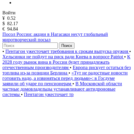
Войти
¥
0.52
$
82.17
€
94.84
Посол России: акции в Нагасаки несут глобальный
миротворческий посыл
Поиск
•
Пентагон ужесточает требования к срокам выпуска оружия
•
Хельсинки не пойдут на риск ради Киева в вопросе Patriot
•
К
2028 году рынок вина в России будет принадлежать
отечественным производителям
•
Европа рискует остаться без
топлива из-за позиции Берлина
•
«Тут не радостные новости
готовить надо, а извиняться перед людьми»: в Госдуме
заявили об ударе по пенсионерам
•
В Московской области
частные домовладельцы устанавливают антидроновые
системы
•
Пентагон ужесточает тр