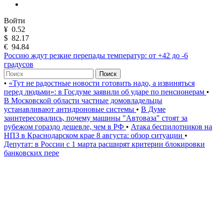
Войти
¥
0.52
$
82.17
€
94.84
Россию ждут резкие перепады температур: от +42 до -6
градусов
Поиск
•
«Тут не радостные новости готовить надо, а извиняться
перед людьми»: в Госдуме заявили об ударе по пенсионерам
•
В Московской области частные домовладельцы
устанавливают антидроновые системы
•
В Думе
заинтересовались, почему машины "Автоваза" стоят за
рубежом гораздо дешевле, чем в РФ
•
Атака беспилотников на
НПЗ в Краснодарском крае 8 августа: обзор ситуации
•
Депутат: в России с 1 марта расширят критерии блокировки
банковских пере