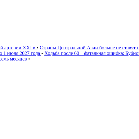
ой артерии XXI в
•
Страны Центральной Азии больше не ставят 
о 1 июля 2027 года
•
Ходьба после 60 – фатальная ошибка: Бубн
 семь месяцев
•