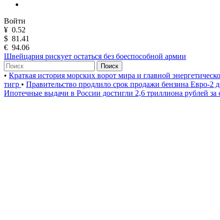
Войти
¥
0.52
$
81.41
€
94.06
Швейцария рискует остаться без боеспособной армии
Поиск
•
Краткая история морских ворот мира и главной энергетическ
тигр
•
Правительство продлило срок продажи бензина Евро-2 д
Ипотечные выдачи в России достигли 2,6 триллиона рублей за