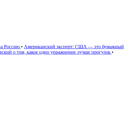
на Россию
•
Американский эксперт: США — это бумажный
овский о том, какое одно упражнение лучше прогулок
•