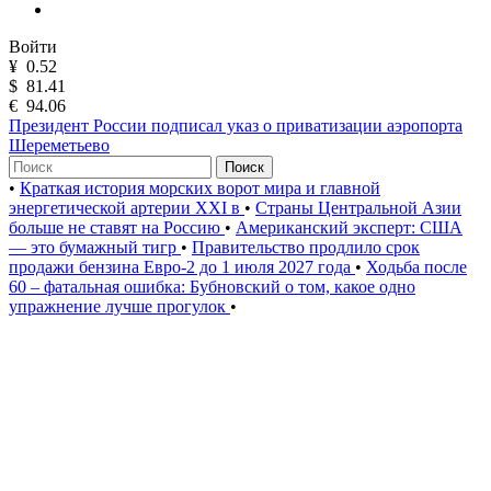
Войти
¥
0.52
$
81.41
€
94.06
Президент России подписал указ о приватизации аэропорта
Шереметьево
Поиск
•
Краткая история морских ворот мира и главной
энергетической артерии XXI в
•
Страны Центральной Азии
больше не ставят на Россию
•
Американский эксперт: США
— это бумажный тигр
•
Правительство продлило срок
продажи бензина Евро-2 до 1 июля 2027 года
•
Ходьба после
60 – фатальная ошибка: Бубновский о том, какое одно
упражнение лучше прогулок
•