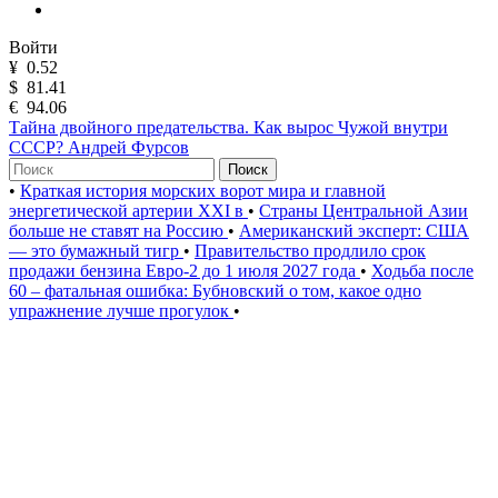
Войти
¥
0.52
$
81.41
€
94.06
Тайна двойного предательства. Как вырос Чужой внутри
СССР? Андрей Фурсов
Поиск
•
Краткая история морских ворот мира и главной
энергетической артерии XXI в
•
Страны Центральной Азии
больше не ставят на Россию
•
Американский эксперт: США
— это бумажный тигр
•
Правительство продлило срок
продажи бензина Евро-2 до 1 июля 2027 года
•
Ходьба после
60 – фатальная ошибка: Бубновский о том, какое одно
упражнение лучше прогулок
•