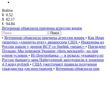
Войти
¥
0.52
$
82.17
€
94.84
Ветеринар объяснила причины агрессии кошек
Поиск
•
Ветеринар объяснила причины агрессии кошек
•
Как Иран
укоротил «длинную руку» авианосцев США
•
Инженеры из
России нашли у дронов ВСУ со Starlink «нюанс»
•
Президент
Польши: Мы поможем Украине «бить москалей», но при
одном условии
•
Из Центробанка — в розыск: уехавшего из
России бывшего зама Набиуллиной заподозрили в хищении
4,3 млрд рублей
•
США ужесточают правила получения
гражданства для иностранцев
•
Ветеринар объяснила при