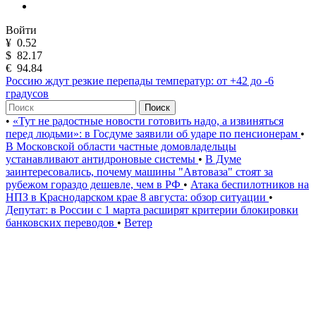
Войти
¥
0.52
$
82.17
€
94.84
Россию ждут резкие перепады температур: от +42 до -6
градусов
Поиск
•
«Тут не радостные новости готовить надо, а извиняться
перед людьми»: в Госдуме заявили об ударе по пенсионерам
•
В Московской области частные домовладельцы
устанавливают антидроновые системы
•
В Думе
заинтересовались, почему машины "Автоваза" стоят за
рубежом гораздо дешевле, чем в РФ
•
Атака беспилотников на
НПЗ в Краснодарском крае 8 августа: обзор ситуации
•
Депутат: в России с 1 марта расширят критерии блокировки
банковских переводов
•
Ветер