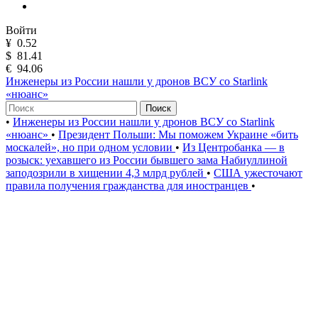
Войти
¥
0.52
$
81.41
€
94.06
Инженеры из России нашли у дронов ВСУ со Starlink
«нюанс»
Поиск
•
Инженеры из России нашли у дронов ВСУ со Starlink
«нюанс»
•
Президент Польши: Мы поможем Украине «бить
москалей», но при одном условии
•
Из Центробанка — в
розыск: уехавшего из России бывшего зама Набиуллиной
заподозрили в хищении 4,3 млрд рублей
•
США ужесточают
правила получения гражданства для иностранцев
•