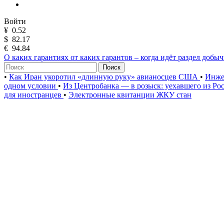
Войти
¥
0.52
$
82.17
€
94.84
О каких гарантиях от каких гарантов – когда идёт раздел добы
Поиск
•
Как Иран укоротил «длинную руку» авианосцев США
•
Инже
одном условии
•
Из Центробанка — в розыск: уехавшего из Ро
для иностранцев
•
Электронные квитанции ЖКУ стан