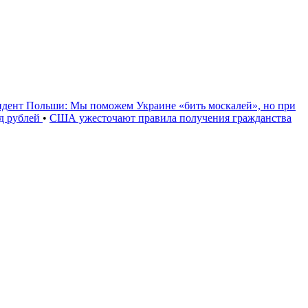
идент Польши: Мы поможем Украине «бить москалей», но при
рд рублей
•
США ужесточают правила получения гражданства