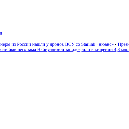
чи
неры из России нашли у дронов ВСУ со Starlink «нюанс»
•
През
ссии бывшего зама Набиуллиной заподозрили в хищении 4,3 мл