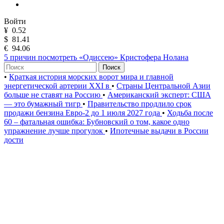
Войти
¥
0.52
$
81.41
€
94.06
5 причин посмотреть «Одиссею» Кристофера Нолана
Поиск
•
Краткая история морских ворот мира и главной
энергетической артерии XXI в
•
Страны Центральной Азии
больше не ставят на Россию
•
Американский эксперт: США
— это бумажный тигр
•
Правительство продлило срок
продажи бензина Евро-2 до 1 июля 2027 года
•
Ходьба после
60 – фатальная ошибка: Бубновский о том, какое одно
упражнение лучше прогулок
•
Ипотечные выдачи в России
дости