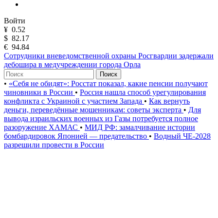
Войти
¥
0.52
$
82.17
€
94.84
Сотрудники вневедомственной охраны Росгвардии задержали
дебошира в медучреждении города Орла
Поиск
•
«Себя не обидят»: Росстат показал, какие пенсии получают
чиновники в России
•
Россия нашла способ урегулирования
конфликта с Украиной с участием Запада
•
Как вернуть
деньги, переведённые мошенникам: советы эксперта
•
Для
вывода израильских военных из Газы потребуется полное
разоружение ХАМАС
•
МИД РФ: замалчивание истории
бомбардировок Японией — предательство
•
Водный ЧЕ-2028
разрешили провести в России