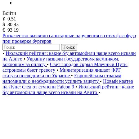
Войти
¥
0.51
$
80.93
€
93.19
Роскачество выявило санитарные нарушения в сетях фастфуда
при проверке бургеров
Поиск
•
Июльский рейтинг: какие б/у автомобили чаще всего искали
на Авито
•
Украину назвали государством-наемником,
воюющим за оплату
•
Свет городов скрыл Млечный Путь:
астрономы бьют тревогу
•
Милитаризация лишает ФРГ
статуса посредника по Украине
•
Европейским странам
напомнили о необходимости усилить защиту
•
Новый кратер
на Луне: след от ступени Falcon 9
•
Июльский рейтинг: какие
б/у автомобили чаще всего искали на Авито
•