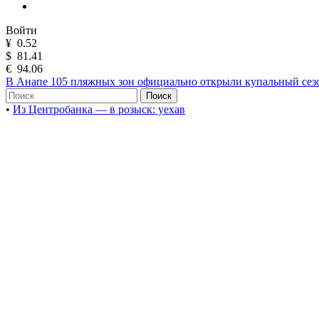
Войти
¥
0.52
$
81.41
€
94.06
В Анапе 105 пляжных зон официально открыли купальный сез
Поиск
•
Из Центробанка — в розыск: уехав