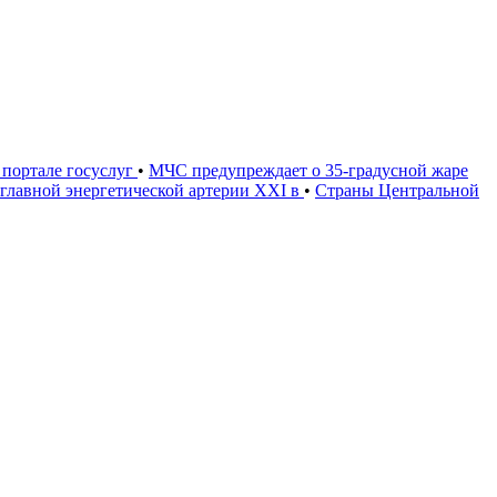
портале госуслуг
•
МЧС предупреждает о 35-градусной жаре
 главной энергетической артерии XXI в
•
Страны Центральной