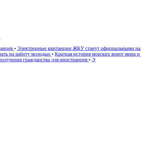
С
ранцев
•
Электронные квитанции ЖКУ станут официальными на 
рать на работу молодых
•
Краткая история морских ворот мира и
олучения гражданства для иностранцев
•
Э