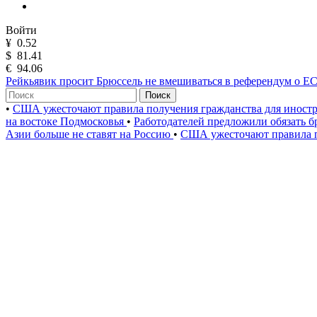
Войти
¥
0.52
$
81.41
€
94.06
Рейкьявик просит Брюссель не вмешиваться в референдум о Е
Поиск
•
США ужесточают правила получения гражданства для иност
на востоке Подмосковья
•
Работодателей предложили обязать б
Азии больше не ставят на Россию
•
США ужесточают правила п