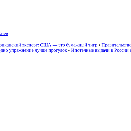
Киев
риканский эксперт: США — это бумажный тигр
•
Правительство
е одно упражнение лучше прогулок
•
Ипотечные выдачи в России д