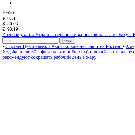
Войти
¥
0.51
$
80.93
€
93.19
Азербайджан и Украина: перспективы поставок газа из Баку в 
Поиск
•
Страны Центральной Азии больше не ставят на Россию
•
Аме
Ходьба после 60 – фатальная ошибка: Бубновский о том, како
рекомендуют сокращать рабочий день в жару