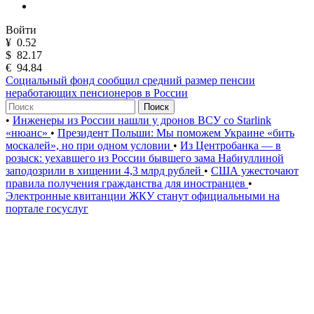
Войти
¥
0.52
$
82.17
€
94.84
Социальный фонд сообщил средний размер пенсии
неработающих пенсионеров в России
Поиск
•
Инженеры из России нашли у дронов ВСУ со Starlink
«нюанс»
•
Президент Польши: Мы поможем Украине «бить
москалей», но при одном условии
•
Из Центробанка — в
розыск: уехавшего из России бывшего зама Набиуллиной
заподозрили в хищении 4,3 млрд рублей
•
США ужесточают
правила получения гражданства для иностранцев
•
Электронные квитанции ЖКУ станут официальными на
портале госуслуг