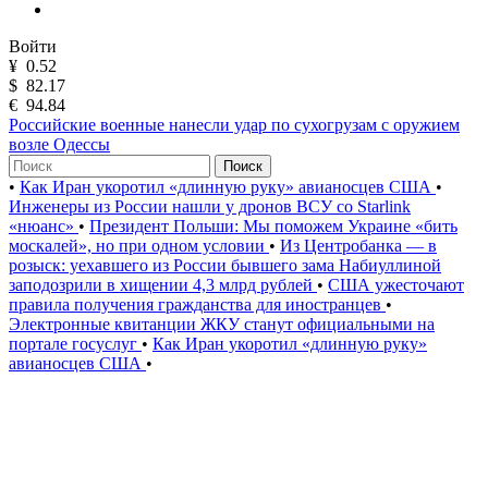
Войти
¥
0.52
$
82.17
€
94.84
Российские военные нанесли удар по сухогрузам с оружием
возле Одессы
Поиск
•
Как Иран укоротил «длинную руку» авианосцев США
•
Инженеры из России нашли у дронов ВСУ со Starlink
«нюанс»
•
Президент Польши: Мы поможем Украине «бить
москалей», но при одном условии
•
Из Центробанка — в
розыск: уехавшего из России бывшего зама Набиуллиной
заподозрили в хищении 4,3 млрд рублей
•
США ужесточают
правила получения гражданства для иностранцев
•
Электронные квитанции ЖКУ станут официальными на
портале госуслуг
•
Как Иран укоротил «длинную руку»
авианосцев США
•