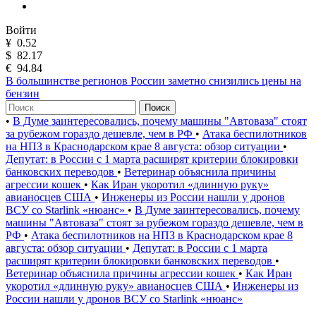
Войти
¥
0.52
$
82.17
€
94.84
В большинстве регионов России заметно снизились цены на
бензин
Поиск
•
В Думе заинтересовались, почему машины "Автоваза" стоят
за рубежом гораздо дешевле, чем в РФ
•
Атака беспилотников
на НПЗ в Краснодарском крае 8 августа: обзор ситуации
•
Депутат: в России с 1 марта расширят критерии блокировки
банковских переводов
•
Ветеринар объяснила причины
агрессии кошек
•
Как Иран укоротил «длинную руку»
авианосцев США
•
Инженеры из России нашли у дронов
ВСУ со Starlink «нюанс»
•
В Думе заинтересовались, почему
машины "Автоваза" стоят за рубежом гораздо дешевле, чем в
РФ
•
Атака беспилотников на НПЗ в Краснодарском крае 8
августа: обзор ситуации
•
Депутат: в России с 1 марта
расширят критерии блокировки банковских переводов
•
Ветеринар объяснила причины агрессии кошек
•
Как Иран
укоротил «длинную руку» авианосцев США
•
Инженеры из
России нашли у дронов ВСУ со Starlink «нюанс»