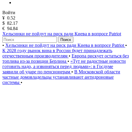
Войти
¥
0.52
$
82.17
€
94.84
Хельсинки не пойдут на риск ради Киева в вопросе Patriot
Поиск
•
Хельсинки не пойдут на риск ради Киева в вопросе Patriot
•
К 2028 году рынок вина в России будет принадлежать
отечественным производителям
•
Европа рискует остаться без
топлива из-за позиции Берлина
•
«Тут не радостные новости
готовить надо, а извиняться перед людьми»: в Госдуме
заявили об ударе по пенсионерам
•
В Московской области
частные домовладельцы устанавливают антидроновые
системы
•